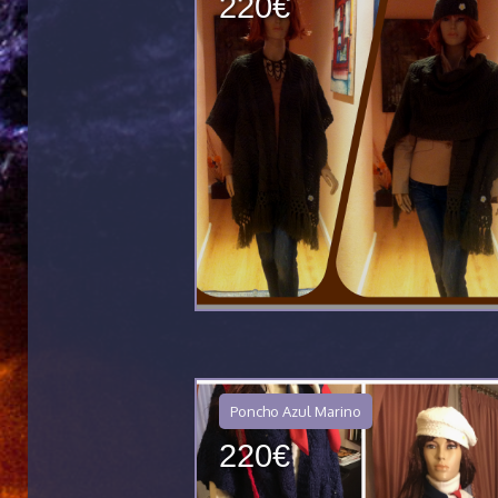
220€
Poncho Azul Marino
220€